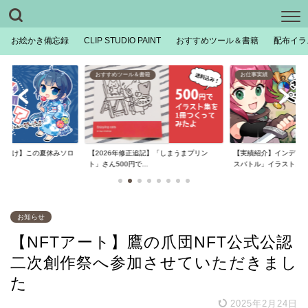
お絵かき備忘録
CLIP STUDIO PAINT
おすすめツール＆書籍
配布イラ
おすすめツール＆書籍
お仕事実績
【2026年修正追記】「しまうまプリン
ん向け】この夏休みソロ
【実績紹介】インディ
ト」さん500円で...
..
スバトル」イラスト...
お知らせ
【NFTアート】鷹の爪団NFT公式公認
二次創作祭へ参加させていただきまし
た
2025年2月24日