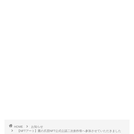
HOME
お知らせ
【NFTアート】鷹の爪団NFT公式公認二次創作祭へ参加させていただきました