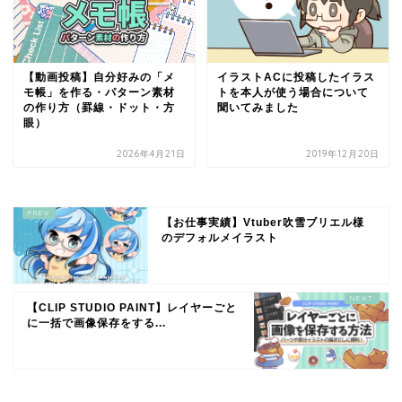
イラストACに投稿したイラス
【動画投稿】自分好みの「メ
トを本人が使う場合について
モ帳」を作る・パターン素材
聞いてみました
の作り方（罫線・ドット・方
眼）
2026年4月21日
2019年12月20日
【お仕事実績】Vtuber吹雪ブリエル様
のデフォルメイラスト
【CLIP STUDIO PAINT】レイヤーごと
に一括で画像保存をする...