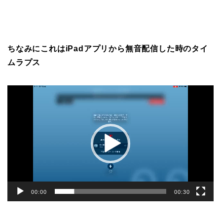
ちなみにこれはiPadアプリから無音配信した時のタイ
ムラプス
動
画
プ
レ
ー
ヤ
ー
00:00
00:30