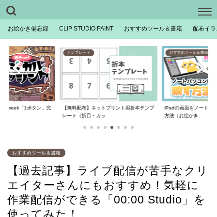
お絵かき備忘録
CLIP STUDIO PAINT
おすすめツール＆書籍
配布イラ
おすすめツール＆書籍
おすすめツール＆書籍
トプリント用折本テンプ
iPadの画面をノートパソコンに表示させる
【デジ絵環境】絵描き
..
方法（お絵かき...
コン買い替えまでの...
おすすめツール＆書籍
【過去記事】ライブ配信が苦手なクリ
エイターさんにもおすすめ！気軽に
作業配信ができる「00:00 Studio」を
使ってみた！