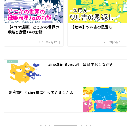
【4コマ漫画】どこかの世界の
【絵本】ツル吉の恩返し
織姫と彦星+αのお話
2019年7月12日
2019年5月1日
zine展in Beppu4 出品本おしながき
別府旅行とzine展に行ってきましたよ