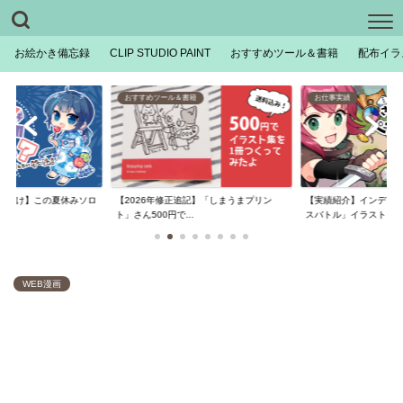
お絵かき備忘録
CLIP STUDIO PAINT
おすすめツール＆書籍
配布イラ
おすすめツール＆書籍
お仕事実績
【2026年修正追記】「しまうまプリン
ん向け】この夏休みソロ
【実績紹介】インディ
ト」さん500円で...
..
スバトル」イラスト...
WEB漫画