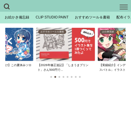
お絵かき備忘録
CLIP STUDIO PAINT
おすすめツール＆書籍
配布イラ
おすすめツール＆書籍
お仕事実績
【2026年修正追記】「しまうまプリン
ん向け】この夏休みソロ
【実績紹介】インディ
ト」さん500円で...
..
スバトル」イラスト...